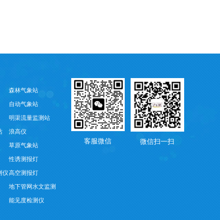
森林气象站
自动气象站
明渠流量监测站
站
浪高仪
客服微信
微信扫一扫
草原气象站
性诱测报灯
测仪
高空测报灯
地下管网水文监测
能见度检测仪