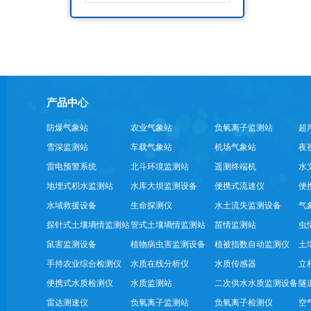
产品中心
防爆气象站
农业气象站
负氧离子监测站
超
雪深监测站
车载气象站
机场气象站
夜
雷电预警系统
北斗环境监测站
遥测终端机
水
地埋式积水监测站
水库大坝监测设备
便携式流速仪
便
水域救援设备
生命探测仪
水土流失监测设备
气
探针式土壤墒情监测站
管式土壤墒情监测站
苗情监测站
虫
鼠害监测设备
植物病虫害监测设备
植被指数自动监测仪
土
手持农业综合检测仪
水质在线分析仪
水质传感器
立
便携式水质检测仪
水质监测站
二次供水水质监测设备
隧
雷达测速仪
负氧离子监测站
负氧离子检测仪
空