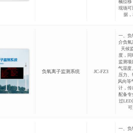
械位移
现场可
据，
一、负
介负氧
天候
度，同
监测项
气湿度、
负氧离子监测系统
JC-FZ3
压力、
风向等
计，传
配备专
过LE
可
一、负