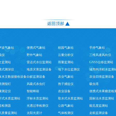
声波气象站
便携式气象站
校园气象站
手持气象站
视仪
野外气象站
云量分析仪
三维风速风向仪
文监测站
雷达式水位监测站
雨量监测站
GNSS位移监测站
携式测深仪
地质灾害监测设备
地下水位监测仪
城市内涝积水监测
象水文数据接收设备
白蚁监测设备
农业气象站
农业四情监测设备
情测报灯
风吸式杀虫灯
孢子捕捉仪
吸虫塔
壤测定仪
智能蜂箱
农业设备
便携式水果糖度检
杆式水质监测站
浮标水质监测站
取水式水质监测站
国标法水质监测站
道检测器
光透过率检测仪
公路气象站
能见度监测站
气质量监测站
太阳光度计
气体检测仪
走航监测设备