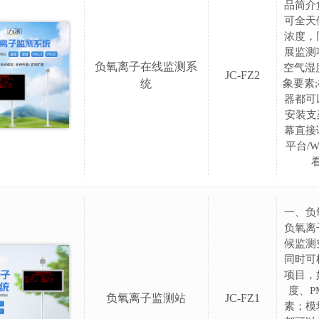
品简介
可全天
浓度，
展监测
负氧离子在线监测系
空气湿度
JC-FZ2
统
象要素
器都可
安装支
幕直接
平台/
一、负
负氧离
候监测
同时可
项目，
度、P
负氧离子监测站
JC-FZ1
素；模