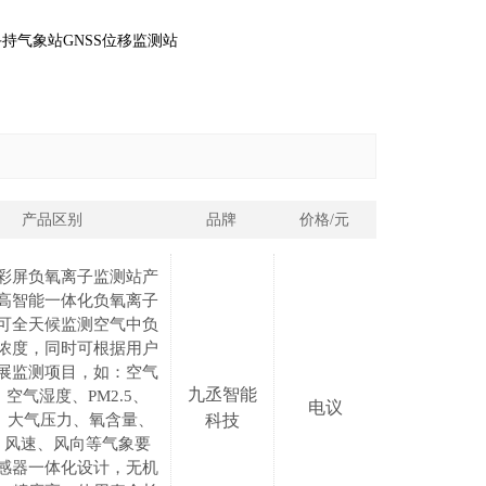
手持气象站
GNSS位移监测站
产品区别
品牌
价格/元
彩屏负氧离子监测站产
高智能一体化负氧离子
可全天候监测空气中负
浓度，同时可根据用户
展监测项目，如：空气
九丞智能
空气湿度、PM2.5、
电议
0、大气压力、氧含量、
科技
、风速、风向等气象要
感器一体化设计，无机