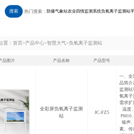
搜索
热门搜索：
防爆气象站
农业四情监测系统
负氧离子监测站
位置：
首页
>
产品中心
>
智慧大气
>
负氧离子监测站
产品图片
产品名称
产品型号
一、全
品简介
监测站
氧离子
需求扩
全彩屏负氧离子监测
温度、
JC-FZ5
站
PM1
噪声
素。传