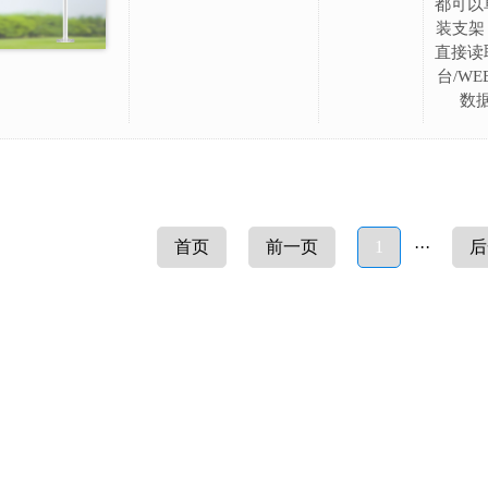
都可以
装支架
直接读
台/W
数
首页
前一页
1
···
后