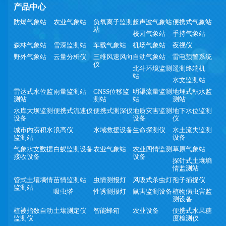
产品中心
防爆气象站
农业气象站
负氧离子监测
超声波气象站
便携式气象站
站
校园气象站
手持气象站
森林气象站
雪深监测站
车载气象站
机场气象站
夜视仪
野外气象站
云量分析仪
三维风速风向
自动气象站
雷电预警系统
仪
北斗环境监测
遥测终端机
站
水文监测站
雷达式水位监
雨量监测站
GNSS位移监
明渠流量监测
地埋式积水监
测站
测站
站
测站
水库大坝监测
便携式流速仪
便携式测深仪
地质灾害监测
地下水位监测
设备
设备
仪
城市内涝积水
浪高仪
水域救援设备
生命探测仪
水土流失监测
监测站
设备
气象水文数据
白蚁监测设备
农业气象站
农业四情监测
草原气象站
接收设备
设备
探针式土壤墒
情监测站
管式土壤墒情
苗情监测站
虫情测报灯
风吸式杀虫灯
孢子捕捉仪
监测站
吸虫塔
性诱测报灯
鼠害监测设备
植物病虫害监
测设备
植被指数自动
土壤测定仪
智能蜂箱
农业设备
便携式水果糖
监测仪
度检测仪