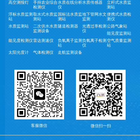
高空测报灯
手持农业综合
水质在线分析
水质传感器
立杆式水质监
检测仪
仪
测站
浮标水质监测
取水式水质监
国标法水质监
地下管网水文
便携式水质检
站
测站
测站
监测
测仪
水质监测站
二次供水水质
隧道检测器
光透过率检测
公路气象站
监测设备
仪
能见度监测站
能见度检测仪
雷达测速仪
负氧离子监测
负氧离子检测
空气质量监测
站
仪
站
太阳光度计
气体检测仪
走航监测设备
客服微信
微信扫一扫