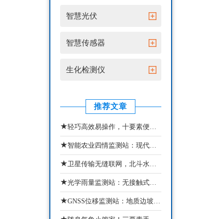
智慧光伏
智慧传感器
生化检测仪
推荐文章
★
轻巧高效易操作，十要素便携式气象站助力多场景气象精细化监测
★
智能农业四情监测站：现代农业苗情墒情虫情灾情一体化监测设备
★
卫星传输无缝联网，北斗水文环境监测站实现动态治水
★
光学雨量监测站：无接触式智能降雨气象监测设备
★
GNSS位移监测站：地质边坡智能化安全监测预警设备