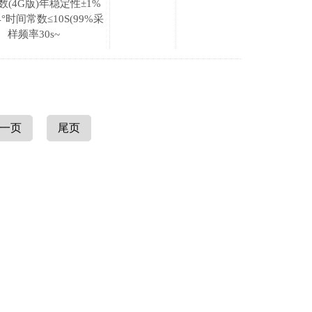
数(4G版)年稳定性±1%
°时间常数≤10S(99%采
样频率30s~
一页
尾页