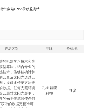
手持气象站
GNSS位移监测站
产品区别
品牌
价格/元
进的机器学习技术和尖
模型算法，结合专业的
感技术，能够精确计算
的云量及太阳光透过云
例，提供比传统方法更
九丞智能
的数据。任何光照环境
电议
捉云层对太阳光影响，
科技
度的光学传感器使任何
下获取的数据更精准可