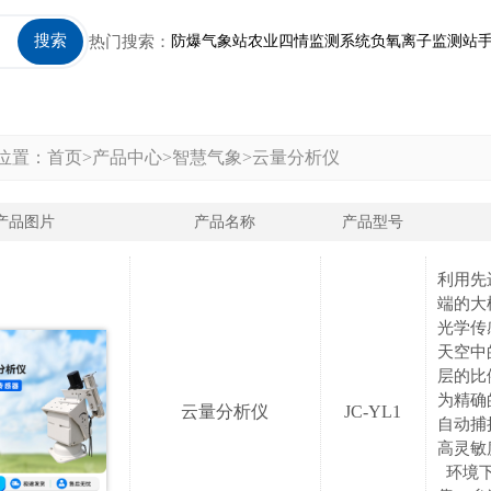
搜索
热门搜索：
防爆气象站
农业四情监测系统
负氧离子监测站
位置：
首页
>
产品中心
>
智慧气象
>
云量分析仪
产品图片
产品名称
产品型号
利用先
端的大
光学传
天空中
层的比
为精确
云量分析仪
JC-YL1
自动捕
高灵敏
环境