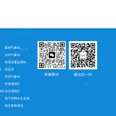
森林气象站
自动气象站
明渠流量监测站
站
浪高仪
客服微信
微信扫一扫
草原气象站
性诱测报灯
测仪
高空测报灯
地下管网水文监测
能见度检测仪