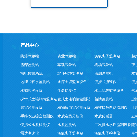
产品中心
防爆气象站
农业气象站
负氧离子监测站
超
雪深监测站
车载气象站
机场气象站
夜
雷电预警系统
北斗环境监测站
遥测终端机
水
地埋式积水监测站
水库大坝监测设备
便携式流速仪
便
水域救援设备
生命探测仪
水土流失监测设备
气
探针式土壤墒情监测站
管式土壤墒情监测站
苗情监测站
虫
鼠害监测设备
植物病虫害监测设备
植被指数自动监测仪
土
手持农业综合检测仪
水质在线分析仪
水质传感器
立
便携式水质检测仪
水质监测站
二次供水水质监测设备
隧
雷达测速仪
负氧离子监测站
负氧离子检测仪
空