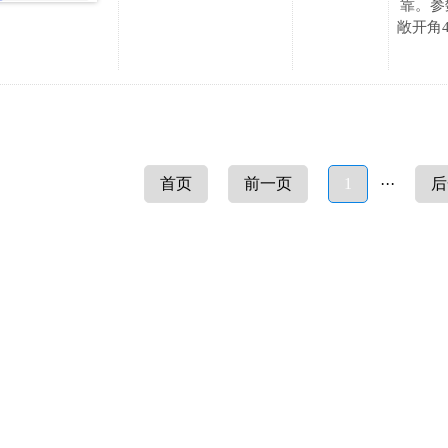
靠。参
敞开角4
首页
前一页
1
···
后