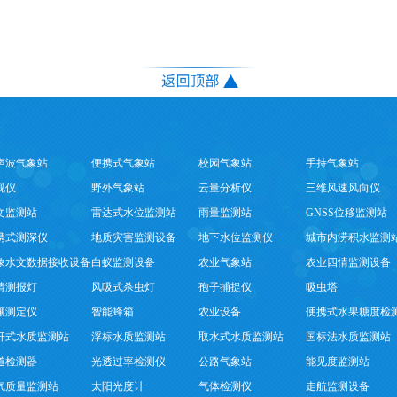
声波气象站
便携式气象站
校园气象站
手持气象站
视仪
野外气象站
云量分析仪
三维风速风向仪
文监测站
雷达式水位监测站
雨量监测站
GNSS位移监测站
携式测深仪
地质灾害监测设备
地下水位监测仪
城市内涝积水监测
象水文数据接收设备
白蚁监测设备
农业气象站
农业四情监测设备
情测报灯
风吸式杀虫灯
孢子捕捉仪
吸虫塔
壤测定仪
智能蜂箱
农业设备
便携式水果糖度检
杆式水质监测站
浮标水质监测站
取水式水质监测站
国标法水质监测站
道检测器
光透过率检测仪
公路气象站
能见度监测站
气质量监测站
太阳光度计
气体检测仪
走航监测设备