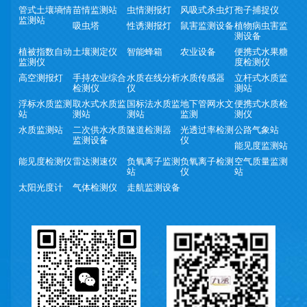
管式土壤墒情
苗情监测站
虫情测报灯
风吸式杀虫灯
孢子捕捉仪
监测站
吸虫塔
性诱测报灯
鼠害监测设备
植物病虫害监
测设备
植被指数自动
土壤测定仪
智能蜂箱
农业设备
便携式水果糖
监测仪
度检测仪
高空测报灯
手持农业综合
水质在线分析
水质传感器
立杆式水质监
检测仪
仪
测站
浮标水质监测
取水式水质监
国标法水质监
地下管网水文
便携式水质检
站
测站
测站
监测
测仪
水质监测站
二次供水水质
隧道检测器
光透过率检测
公路气象站
监测设备
仪
能见度监测站
能见度检测仪
雷达测速仪
负氧离子监测
负氧离子检测
空气质量监测
站
仪
站
太阳光度计
气体检测仪
走航监测设备