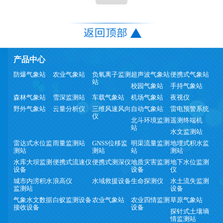
产品中心
防爆气象站
农业气象站
负氧离子监测
超声波气象站
便携式气象站
站
校园气象站
手持气象站
森林气象站
雪深监测站
车载气象站
机场气象站
夜视仪
野外气象站
云量分析仪
三维风速风向
自动气象站
雷电预警系统
仪
北斗环境监测
遥测终端机
站
水文监测站
雷达式水位监
雨量监测站
GNSS位移监
明渠流量监测
地埋式积水监
测站
测站
站
测站
水库大坝监测
便携式流速仪
便携式测深仪
地质灾害监测
地下水位监测
设备
设备
仪
城市内涝积水
浪高仪
水域救援设备
生命探测仪
水土流失监测
监测站
设备
气象水文数据
白蚁监测设备
农业气象站
农业四情监测
草原气象站
接收设备
设备
探针式土壤墒
情监测站