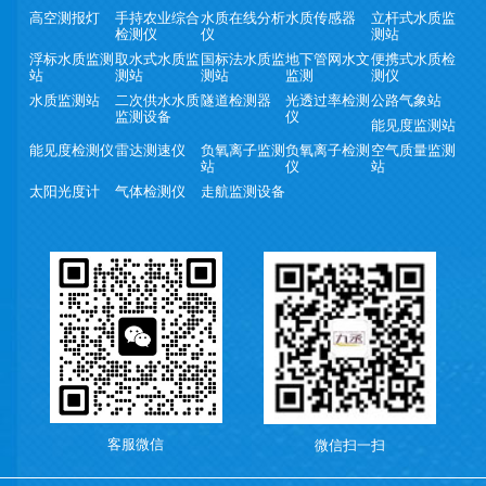
高空测报灯
手持农业综合
水质在线分析
水质传感器
立杆式水质监
检测仪
仪
测站
浮标水质监测
取水式水质监
国标法水质监
地下管网水文
便携式水质检
站
测站
测站
监测
测仪
水质监测站
二次供水水质
隧道检测器
光透过率检测
公路气象站
监测设备
仪
能见度监测站
能见度检测仪
雷达测速仪
负氧离子监测
负氧离子检测
空气质量监测
站
仪
站
太阳光度计
气体检测仪
走航监测设备
客服微信
微信扫一扫