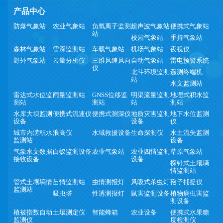
产品中心
防爆气象站
农业气象站
负氧离子监测
超声波气象站
便携式气象站
站
校园气象站
手持气象站
森林气象站
雪深监测站
车载气象站
机场气象站
夜视仪
野外气象站
云量分析仪
三维风速风向
自动气象站
雷电预警系统
仪
北斗环境监测
遥测终端机
站
水文监测站
雷达式水位监
雨量监测站
GNSS位移监
明渠流量监测
地埋式积水监
测站
测站
站
测站
水库大坝监测
便携式流速仪
便携式测深仪
地质灾害监测
地下水位监测
设备
设备
仪
城市内涝积水
浪高仪
水域救援设备
生命探测仪
水土流失监测
监测站
设备
气象水文数据
白蚁监测设备
农业气象站
农业四情监测
草原气象站
接收设备
设备
探针式土壤墒
情监测站
管式土壤墒情
苗情监测站
虫情测报灯
风吸式杀虫灯
孢子捕捉仪
监测站
吸虫塔
性诱测报灯
鼠害监测设备
植物病虫害监
测设备
植被指数自动
土壤测定仪
智能蜂箱
农业设备
便携式水果糖
监测仪
度检测仪