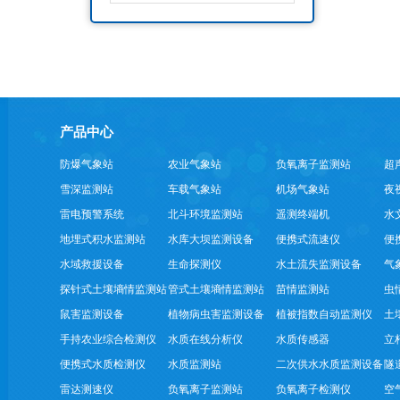
产品中心
防爆气象站
农业气象站
负氧离子监测站
超
雪深监测站
车载气象站
机场气象站
夜
雷电预警系统
北斗环境监测站
遥测终端机
水
地埋式积水监测站
水库大坝监测设备
便携式流速仪
便
水域救援设备
生命探测仪
水土流失监测设备
气
探针式土壤墒情监测站
管式土壤墒情监测站
苗情监测站
虫
鼠害监测设备
植物病虫害监测设备
植被指数自动监测仪
土
手持农业综合检测仪
水质在线分析仪
水质传感器
立
便携式水质检测仪
水质监测站
二次供水水质监测设备
隧
雷达测速仪
负氧离子监测站
负氧离子检测仪
空