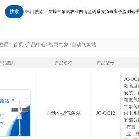
搜索
热门搜索：
防爆气象站
农业四情监测系统
负氧离子监测站
位置：
首页
>
产品中心
>
智慧气象
>
自动气象站
产品图片
产品名称
产品型号
JC-
款高度
安装、
精度气
气象传
自动小型气象站
JC-QC12
供电系
五部分
布置
业、