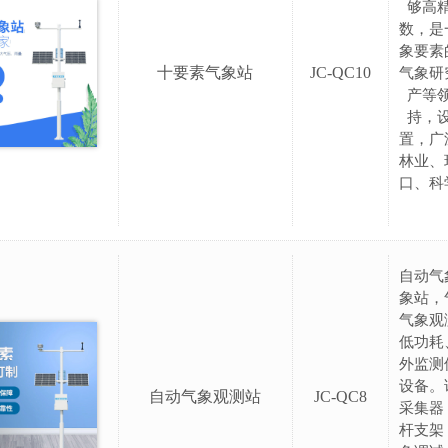
够高
数，是
象要素
十要素气象站
JC-QC10
气象研
产等
持，
置，广
林业、
口、科
自动气
象站，
气象观
低功耗
外监测
设备。
自动气象观测站
JC-QC8
采集器
杆支架