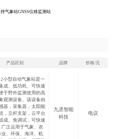
手持气象站
GNSS位移监测站
产品区别
品牌
价格/元
QC12小型自动气象站是一
集成、低功耗、可快速
便于野外监测使用的高
象观测设备。该设备由
感器，采集器，太阳能
九丞智能
电议
统，立杆支架，云平台
科技
组成。免调试，可快速
，广泛运用于气象、农
林业、环保、海洋、机