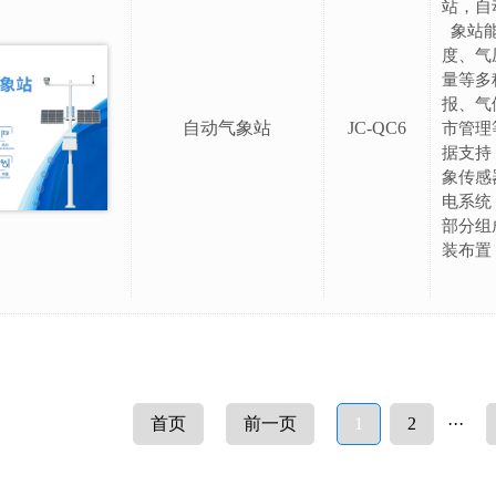
站，自
象站
度、气
量等多
报、气
自动气象站
JC-QC6
市管理
据支持
象传感
电系统
部分组
装布置
首页
前一页
1
2
···