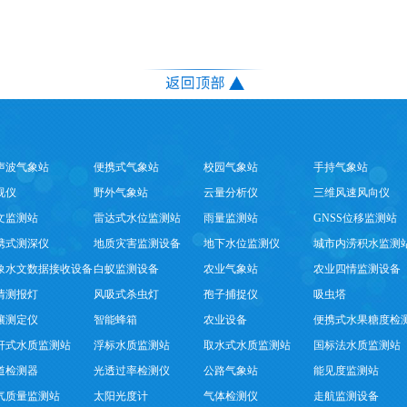
声波气象站
便携式气象站
校园气象站
手持气象站
视仪
野外气象站
云量分析仪
三维风速风向仪
文监测站
雷达式水位监测站
雨量监测站
GNSS位移监测站
携式测深仪
地质灾害监测设备
地下水位监测仪
城市内涝积水监测
象水文数据接收设备
白蚁监测设备
农业气象站
农业四情监测设备
情测报灯
风吸式杀虫灯
孢子捕捉仪
吸虫塔
壤测定仪
智能蜂箱
农业设备
便携式水果糖度检
杆式水质监测站
浮标水质监测站
取水式水质监测站
国标法水质监测站
道检测器
光透过率检测仪
公路气象站
能见度监测站
气质量监测站
太阳光度计
气体检测仪
走航监测设备