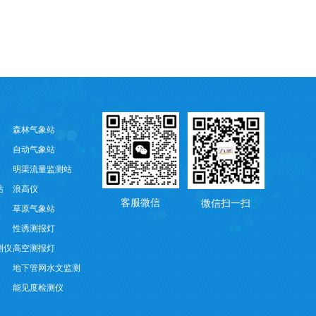
森林气象站
自动气象站
明渠流量监测站
站
浪高仪
客服微信
微信扫一扫
草原气象站
性诱测报灯
测仪
高空测报灯
地下管网水文监测
能见度检测仪