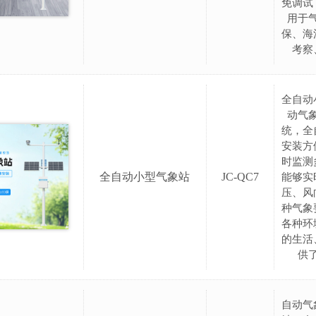
免调试
用于
保、海
考察
全自动
动气
统，全
安装方
时监测
全自动小型气象站
JC-QC7
能够实
压、风
种气象
各种环
的生活
供
自动气