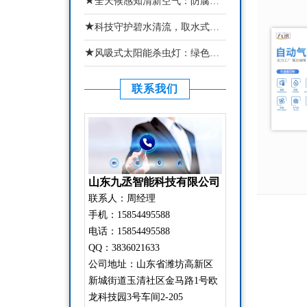
★
全天候感知清新空气：防腐木款负氧离子监测站适配湿地林区
★
科技守护碧水清流，取水式水质监测站还原真实水域水质状态
★
风吸式太阳能杀虫灯：绿色物理防虫，助力生态农业稳产增收
联系我们
山东九丞智能科技有限公司
联系人：周经理
手机：15854495588
电话：15854495588
QQ：3836021633
公司地址：山东省潍坊高新区
新城街道玉清社区金马路1号欧
龙科技园3号车间2-205