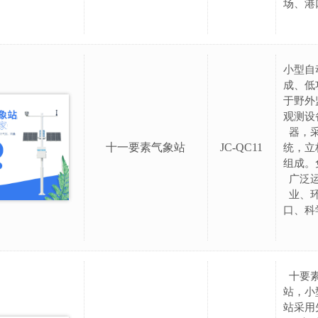
场、港
小型自
成、低
于野外
观测设
器，
十一要素气象站
JC-QC11
统，立
组成。
广泛
业、
口、科
十要
站，小
站采用