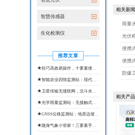
相关新
智慧传感器
雨量
生化检测仪
光伏
便携
推荐文章
便携
★
轻巧高效易操作，十要素便携式气象站助力多场景气象精细化监测
防爆
★
智能农业四情监测站：现代农业苗情墒情虫情灾情一体化监测设备
★
卫星传输无缝联网，北斗水文环境监测站实现动态治水
相关产
★
光学雨量监测站：无接触式智能降雨气象监测设备
★
GNSS位移监测站：地质边坡智能化安全监测预警设备
★
随身气象小管家！三要素手持气象站精准掌握当下局部微气象状态