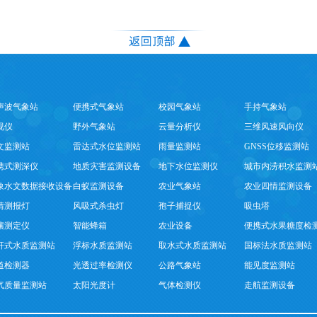
声波气象站
便携式气象站
校园气象站
手持气象站
视仪
野外气象站
云量分析仪
三维风速风向仪
文监测站
雷达式水位监测站
雨量监测站
GNSS位移监测站
携式测深仪
地质灾害监测设备
地下水位监测仪
城市内涝积水监测
象水文数据接收设备
白蚁监测设备
农业气象站
农业四情监测设备
情测报灯
风吸式杀虫灯
孢子捕捉仪
吸虫塔
壤测定仪
智能蜂箱
农业设备
便携式水果糖度检
杆式水质监测站
浮标水质监测站
取水式水质监测站
国标法水质监测站
道检测器
光透过率检测仪
公路气象站
能见度监测站
气质量监测站
太阳光度计
气体检测仪
走航监测设备