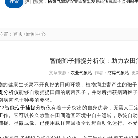
搜索
热门搜索：
防爆气象站
农业四情监测系统
负氧离子监测站
位置：
首页
>
新闻中心
智能孢子捕捉分析仪：助力农田
文章来源：
农业气象站
作者：
防爆气象站
更新日
物的健康生长离不开良好的田间环境，植物病虫害产生的孢子，
捉分析仪
能够自动捕捉田间的病菌孢子，并对所捕获病菌孢子
别病菌孢子种类的要求。
Z2
智能孢子捕捉分析仪
有着十分突出的自身优势，无需人工
工作。它可以长久放置在田间适宜环境中自主运转，系统自动
捕捉、显微成像、已使用载样带回收全过程自动化运行。不受
。