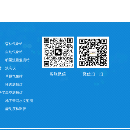
森林气象站
自动气象站
明渠流量监测站
站
浪高仪
客服微信
微信扫一扫
草原气象站
性诱测报灯
测仪
高空测报灯
地下管网水文监测
能见度检测仪