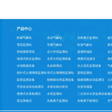
产品中心
防爆气象站
农业气象站
负氧离子监测站
超
雪深监测站
车载气象站
机场气象站
夜
雷电预警系统
北斗环境监测站
遥测终端机
水
地埋式积水监测站
水库大坝监测设备
便携式流速仪
便
水域救援设备
生命探测仪
水土流失监测设备
气
探针式土壤墒情监测站
管式土壤墒情监测站
苗情监测站
虫
鼠害监测设备
植物病虫害监测设备
植被指数自动监测仪
土
手持农业综合检测仪
水质在线分析仪
水质传感器
立
便携式水质检测仪
水质监测站
二次供水水质监测设备
隧
雷达测速仪
负氧离子监测站
负氧离子检测仪
空